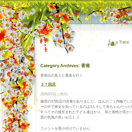
Category Archives:
香港
香港出の友人と裏道を行く
３７回忌
2005/07/11 – 09:01
義母の37回忌の供養がありました。 ほんのごく内輪でし
ーの中で彼女を知っているのは3人そして赤ちゃんだった
すべてその後生まれた子ども達ばかり。 私と相性が良か
質の気風の良いお江 […]
３
コメントを受け付けていません