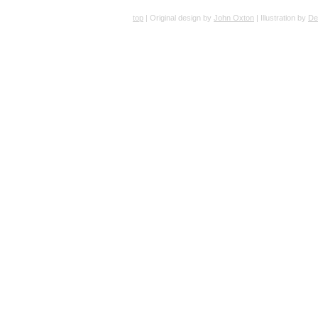
top
| Original design by
John Oxton
| Illustration by
De