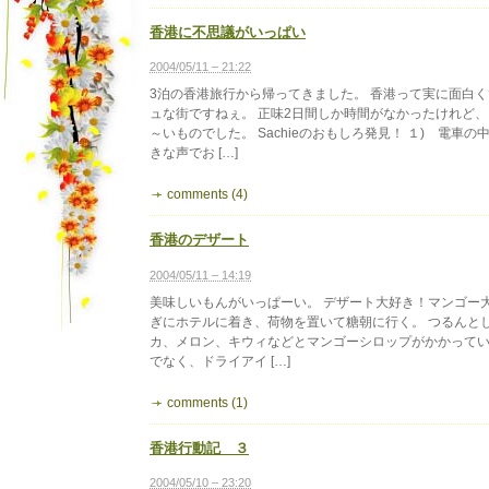
７
回
香港に不思議がいっぱい
忌
は
2004/05/11 – 21:22
3泊の香港旅行から帰ってきました。 香港って実に面白
ュな街ですねぇ。 正味2日間しか時間がなかったけれど
～いものでした。 Sachieのおもしろ発見！ １) 電車
きな声でお […]
comments (4)
香港のデザート
2004/05/11 – 14:19
美味しいもんがいっぱーい。 デザート大好き！マンゴー大
ぎにホテルに着き、荷物を置いて糖朝に行く。 つるんと
カ、メロン、キウィなどとマンゴーシロップがかかってい
でなく、ドライアイ […]
comments (1)
香港行動記 ３
2004/05/10 – 23:20