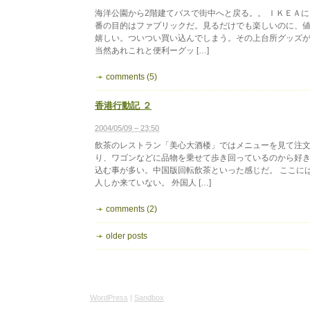
海洋公園から2階建てバスで街中へと戻る。。 ＩＫＥＡ
番の目的はファブリックだ。見るだけでも楽しいのに、
嬉しい。ついつい買い込んでしまう。その上台所グッズ
当然あれこれと便利ーグッ […]
comments (5)
香港行動記 ２
2004/05/09 – 23:50
飲茶のレストラン「美心大酒楼」ではメニューを見て注
り、ワゴンなどに品物を乗せて歩き回っているのから好
込む事が多い。中国版回転飲茶といった感じだ。 ここに
人しか来ていない。 外国人 […]
comments (2)
older posts
WordPress
|
Sandbox