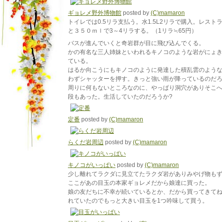
ギョレメ野外博物館
posted by
(C)mamaron
トイレでは0.5リラ支払う。水1.5L2リラで購入。レスト
と３５０ｍｌで3～4リラする。（1リラ≒65円）
バスが進んでいくと奇岩群が目に飛び込んでくる。
かの有名な三人姉妹といわれるキノコのような岩がにょ
ている。
はるか向こうにもキノコのように発達した積乱雲のよう
わずシャッターを押す。きっと強い雨が降っているのだ
周りに何もないところなのに、やっぱり洞穴がありそこ
段もあった。生活していたのだろうか?
定番
posted by
(C)mamaron
らくだ岩周辺
posted by
(C)mamaron
キノコがいっぱい
posted by
(C)mamaron
少し離れてラクダに見立てたラクダ岩がありみやげ物も
ここがあの目玉の本家ギョレメだから娘達に買った。
娘の友だちに不幸が続いているとか、だから買ってきて
れていたのでもっと大きい目玉を1つ吟味して買う。