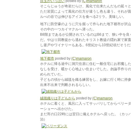
目玉がいっぱい
posted by
(C)mamaron
そこらじゅうが奇岩だらけ、風化で出来たんだもの延々
ただ岩質によって風化の仕方が違うし色も違う。それが
ルべの谷では伸びるアイスを食べる2リラ。美味しい。
地下に防空壕のように穴を掘って作られた地下都市が沢
その中の一つカイマクルへ潜った。
B8階まであるが公開されているのはB6まで、狭い中を良
だ。やはり回教徒から逃れたキリスト教徒の隠れ家で家
し釜戸やワイナリーもある。6世紀から10世紀頃だそうだ
地下都市
posted by
(C)mamaron
ホテルに帰る途中に洞穴住居に住む一般住宅にお邪魔し
なしを受け、暖かく心地よい住まいでした。勿論手作り
められていた。
子どもの頃から絨毯を織る練習をし、お嫁に行く時に持
出来不出来で判断されるらしい。
絨毯織りは子どもから
posted by
(C)mamaron
ホテルに着くと、風呂に入ってサッパリしてからベリー
ーショーへ出かけた。
まだ宵の口22時には翌日に備えホテルへ戻った。（カッ
泊）