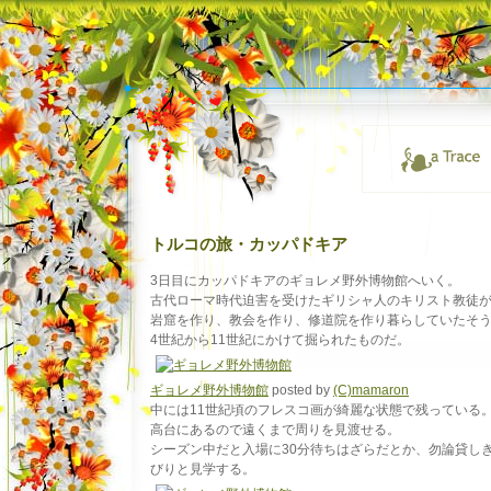
トルコの旅・カッパドキア
3日目にカッパドキアのギョレメ野外博物館へいく。
古代ローマ時代迫害を受けたギリシャ人のキリスト教徒
岩窟を作り、教会を作り、修道院を作り暮らしていたそ
4世紀から11世紀にかけて掘られたものだ。
ギョレメ野外博物館
posted by
(C)mamaron
中には11世紀頃のフレスコ画が綺麗な状態で残っている
高台にあるので遠くまで周りを見渡せる。
シーズン中だと入場に30分待ちはざらだとか、勿論貸し
びりと見学する。