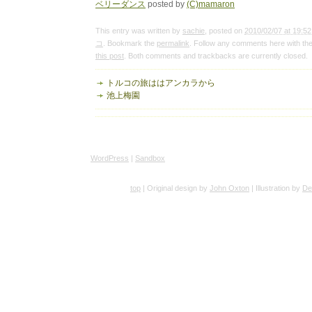
ベリーダンス
posted by
(C)mamaron
This entry was written by
sachie
, posted on
2010/02/07 at 19:52
コ
. Bookmark the
permalink
. Follow any comments here with th
this post
. Both comments and trackbacks are currently closed.
トルコの旅ははアンカラから
池上梅園
WordPress
|
Sandbox
top
| Original design by
John Oxton
| Illustration by
De