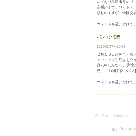
いており早朝出発のゴル
（２
定番の王宮、ワット・ポ
月
頼むのですが、値段交渉 
１
３
バ
コメントを受け付けて
日）
ン
は
コ
バンコク初日
ク
２
2013/02/17 – 18:04
日
２月１０日の朝早く熊谷
目
ェックイン手続きを空
（２
真ん中しかない。 満席
月
発。 ７時間半位でバン [
１
１
バ
コメントを受け付けて
日）
ン
は
コ
ク
初
日
は
WordPress
|
Sandbox
top
| Original d