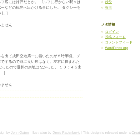
フ客には好評だとか。 ゴルフに行かない我々は
秩父
ーなどの観光へ出かける事にした。 タクシーを
香港
[…]
メタ情報
いません
ログイン
投稿フィード
コメントフィード
WordPress.org
を出て成田空港第一に着いたのが８時半頃。 チ
港でするので既に良い席はなく、左右に挟まれた
だったので選択の余地はなかった。 １０：４５出
…]
いません
esign by
John Oxton
| Illustration by
Denis Radenkovic
| This design is released under a
Crea