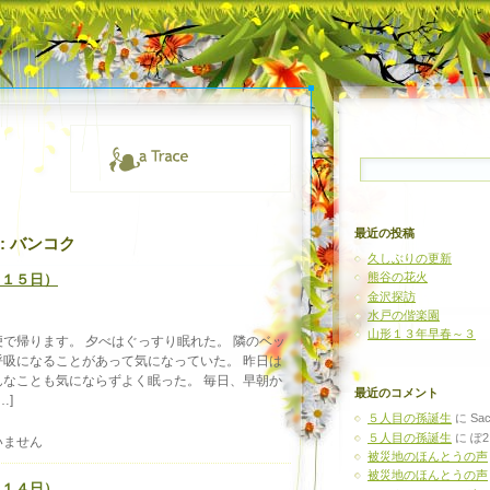
検
索:
最近の投稿
s:
バンコク
久しぶりの更新
熊谷の花火
月１５日）
金沢探訪
水戸の偕楽園
山形１３年早春～３
で帰ります。 夕べはぐっすり眠れた。 隣のベッ
吸になることがあって気になっていた。 昨日は
なことも気にならずよく眠った。 毎日、早朝か
最近のコメント
…]
５人目の孫誕生
に
Sac
５人目の孫誕生
に
ぽ2
いません
被災地のほんとうの声
被災地のほんとうの声
月１４日）