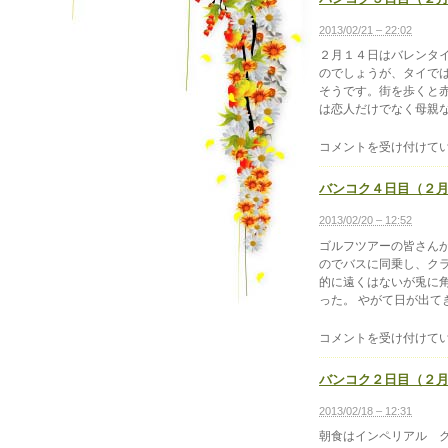
ク
６
2013/02/21 – 22:02
日
２月１４日はバレンタイ
目
のでしょうが、タイで
（２
そうです。街を歩くと赤
月
は恋人だけでなく母親など
１
５
バ
コメントを受け付けて
日）
ン
は
コ
バンコク４日目（２
ク
５
2013/02/20 – 12:52
日
ゴルフツアーの皆さん
目
のでバスに同乗し、クラ
（２
的に遠くはないが兎に
月
った。 やがて日が出てきた
１
４
バ
コメントを受け付けて
日）
ン
は
コ
バンコク２日目（２
ク
４
2013/02/18 – 12:31
日
朝食はインペリアル ク
目