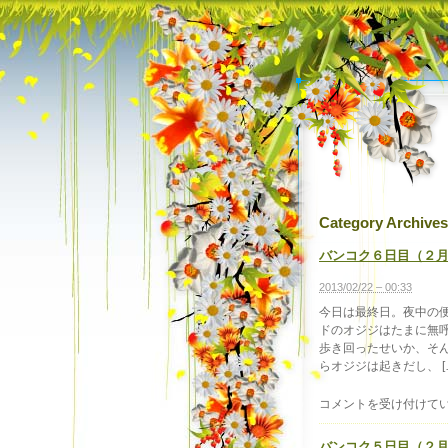
Category Archive
バンコク６日目（２
2013/02/22 – 00:33
今日は最終日。夜中の便
ドのオジジはたまに無呼
歩き回ったせいか、そん
らオジジは起きだし、 [
バ
コメントを受け付けて
ン
コ
バンコク５日目（２