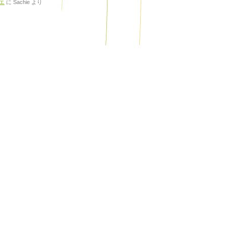
エ
に
Sachie
より