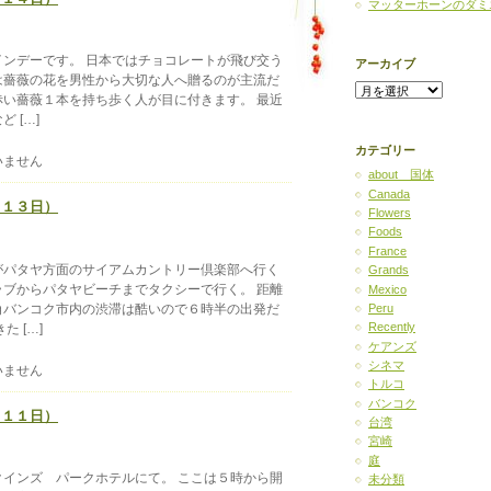
マッターホーンのダミ
ンデーです。 日本ではチョコレートが飛び交う
アーカイブ
は薔薇の花を男性から大切な人へ贈るのが主流だ
ア
い薔薇１本を持ち歩く人が目に付きます。 最近
ー
カ
 […]
イ
ブ
カテゴリー
いません
about 国体
Canada
月１３日）
Flowers
Foods
France
がパタヤ方面のサイアムカントリー倶楽部へ行く
Grands
ブからパタヤビーチまでタクシーで行く。 距離
Mexico
角バンコク市内の渋滞は酷いので６時半の出発だ
Peru
Recently
 […]
ケアンズ
シネマ
いません
トルコ
バンコク
月１１日）
台湾
宮崎
庭
インズ パークホテルにて。 ここは５時から開
未分類