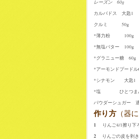
レーズン 60g
カルバドス 大匙1
クルミ 50g
*薄力粉 100g
*無塩バター 100g
*グラニュー糖 60g
*アーモンドプードル6
*シナモン 大匙1
*塩 ひとつま
パウダーシュガー 
作り方
（器
1
りんご4/1擦り
2
りんごの皮を剥