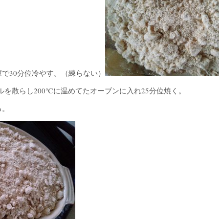
で30分位冷やす。（練らない）
ルを散らし200℃に温めてたオーブンに入れ25分位焼く。
る。