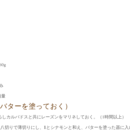
0g
み
適量
にバターを塗っておく）
下ろしカルバドスと共にレーズンをマリネしておく。（1時間以上）
1
き八切りで薄切りにし、
とシナモンと和え、バターを塗った器に入