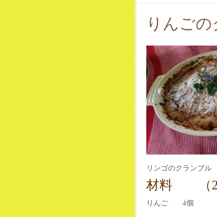
りんごの
リンゴのクランブル
材料 （2
りんご 4個