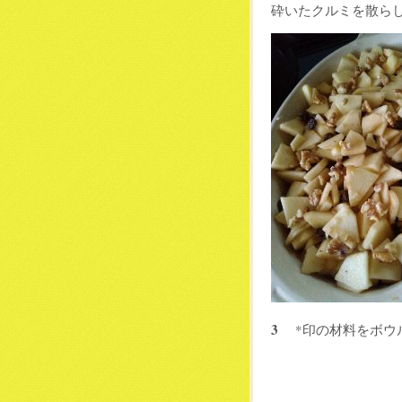
砕いたクルミを散ら
3
*印の材料をボウ