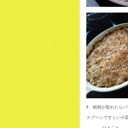
5
粗熱が取れたらパ
スプーンですくい小
−−−−−−−ひとこと−−−−