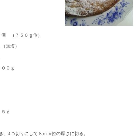
材料
個 （７５０ｇ位）
（無塩）
ｇ
００ｇ
 ５ｇ
き、4つ切りにして８ｍｍ位の厚さに切る。