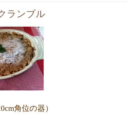
クランブル
0cm角位の器）