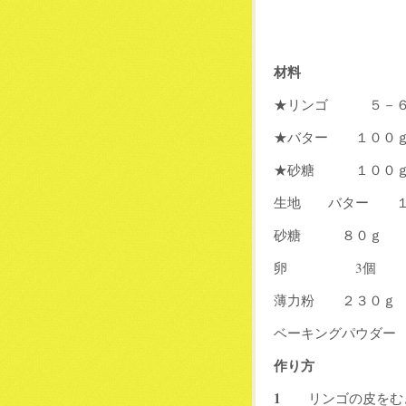
★リンゴ ５－６
★バター １００ｇ
★砂糖 １００
生地 バター １
砂糖 ８０ｇ
卵 3個
薄力粉 ２３０ｇ
ベーキングパウダー
作り方
1
リンゴの皮をむ