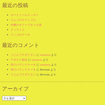
最近の投稿
オートミールクッキー
りんごのクランブル
牡蠣のオリーブオイル漬
ティラミス
リンゴのケーキ
最近のコメント
うどんでナポリタン
に
mamaron
より
アボカド納豆
に
mamaron
より
苺のパウンドケーキ
に
mamaron
より
苺のパウンドケーキ
に
Brownie
より
うどんでナポリタン
に
Brownie
より
アーカイブ
ア
ー