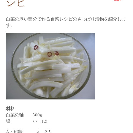
シピ
白菜の厚い部分で作る台湾レシピのさっぱり漬物を紹介しま
す。
材料
白菜の軸 300g
塩 小 1.5
A：砂糖 大 2.5