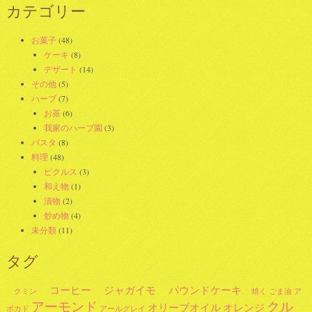
カ
カテゴリー
イ
ブ
お菓子
(48)
ケーキ
(8)
デザート
(14)
その他
(5)
ハーブ
(7)
お茶
(6)
我家のハーブ園
(3)
パスタ
(8)
料理
(48)
ピクルス
(3)
和え物
(1)
漬物
(2)
炒め物
(4)
未分類
(11)
タグ
コーヒー
ジャガイモ
パウンドケーキ
クミン
焼く
ごま油
ア
アーモンド
クル
オリーブオイル
オレンジ
ボカド
アールグレイ