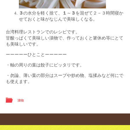
３
１
３
の水分を軽く捨て、
～
を混ぜて２－３時間寝か
せておくと味がなじんで美味しくなる。
台湾料理レストランでのレシピです。
甘酸っぱくて美味しい漬物で、作っておくと箸休め等にとて
も美味しいです。
ーーーーーひとことーーーーー
・軸の周りの葉は餃子にピッタリです。
・勿論、薄い葉の部分はスープや炒め物、塩揉みなど何にで
も使えます。
漬物
Post navigation