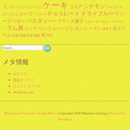
ケーキ
ミ
シナモン
ココア
クレープ
グランマニエ
ジャガイモ
チョコレート
ドライフルーツ
スープ
ハ
スベリヒユ
ソラマメ
パスタ
ーブ
バター
ビーツ
フランス菓子
ミルク
ヨーグルト
ラズベリ
ラム酒
リング
リンゴ
ルバーブ
レモン
レーズン
生クリ
ー
唐辛子
ーム
苺
生姜
白菜
紅茶
納豆
豆乳
Search
メタ情報
ログイン
投稿フィード
コメントフィード
WordPress.org
Buttercream Theme by Caroline Moore
| Copyright 2026 Mamaron Cooking |
Powered by
WordPress