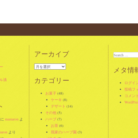
ation
アーカイブ
Search
ア
ー
メタ情
ー
カ
カテゴリー
ル漬
ログイ
イ
投稿フ
ブ
お菓子
(48)
コメン
ケーキ
(8)
WordPres
ト
デザート
(14)
その他
(5)
に
mamaron
よ
ハーブ
(7)
お茶
(6)
aron
より
我家のハーブ園
(3)