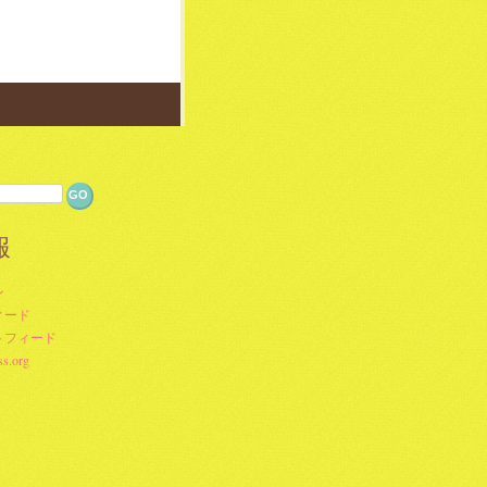
報
ン
ィード
トフィード
s.org