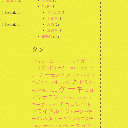
に
mamaron
よ
パスタ
(8)
料理
(48)
に
Brownie
よ
ピクルス
(3)
和え物
(1)
に
Brownie
よ
漬物
(2)
炒め物
(4)
未分類
(11)
タグ
コーヒー
ジャガイモ
クミン
パウンドケーキ
焼く
ごま油
アボ
アーモンド
オリ
カド
アールグレイ
クルミ
ーブオイル
オレンジ
クレ
ケーキ
ココ
ープ
グランマニエ
シナモン
ア
ジャガイモ
スベリヒユ
チョコレート
スープ
ソラマメ
ドライフルーツ
ハーブ
バタ
パスタ
ー
ビーツ
フランス菓子
ラム酒
ミルク
ヨーグルト
ラズベリー