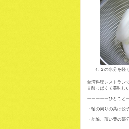
３
の水分を軽
台湾料理レストラン
甘酸っぱくて美味し
ーーーーーひとこと
・軸の周りの葉は餃
・勿論、薄い葉の部