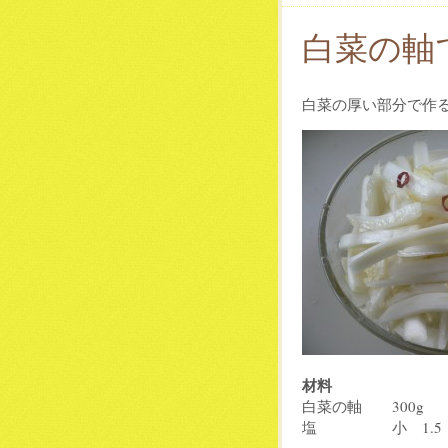
白菜の軸
白菜の厚い部分で作
材料
白菜の軸 300g
塩 小 1.5