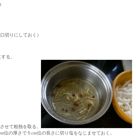
5
口切りにしておく）
にする。
ちさせて粗熱を取る。
mm位の厚さで５cm位の長さに切り塩をなじませておく。