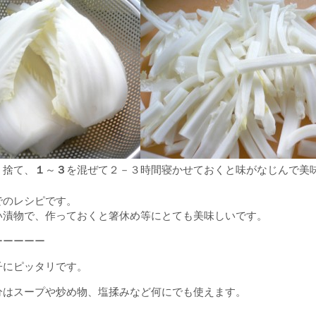
１
３
く捨て、
～
を混ぜて２－３時間寝かせておくと味がなじんで美
でのレシピです。
い漬物で、作っておくと箸休め等にとても美味しいです。
ーーーーー
子にピッタリです。
分はスープや炒め物、塩揉みなど何にでも使えます。