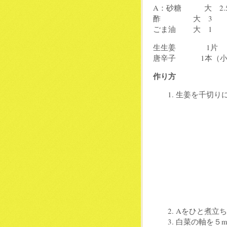
A：砂糖 大 2.
酢 大 3
ごま油 大 1
生生姜 1片
唐辛子 1本（小
作り方
生姜を千切り
Aをひと煮立
白菜の軸を５