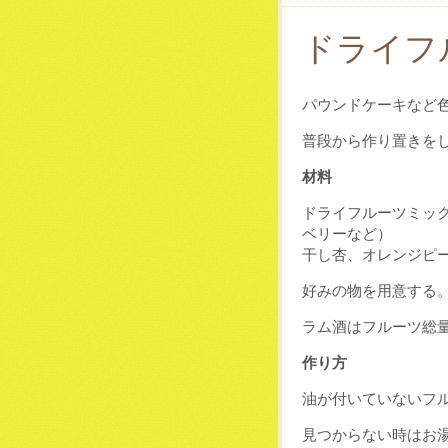
ドライフ
パウンドケーキなど
普段から作り置きを
材料
ドライフルーツミッ
ベリーなど）
干し杏、オレンジピ
好みの物を用意する
ラム酒はフルーツ総
作り方
油が付いていないフ
見つからない時はお