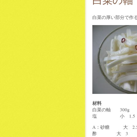
白菜の軸
白菜の厚い部分で作
材料
白菜の軸 300g
塩 小 1.5
A：砂糖 大 2.
酢 大 3