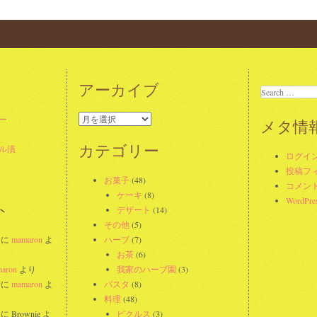
ation
アーカイブ
Search
ア
ー
メタ情
ー
カ
カテゴリー
ル漬
ログイ
イ
投稿フ
ブ
お菓子
(48)
コメン
ケーキ
(8)
WordPres
ト
デザート
(14)
その他
(5)
に
mamaron
よ
ハーブ
(7)
お茶
(6)
aron
より
我家のハーブ園
(3)
に
mamaron
よ
パスタ
(8)
料理
(48)
に
Brownie
よ
ピクルス
(3)