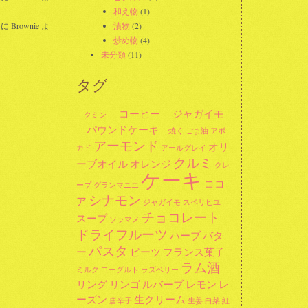
和え物
(1)
に
Brownie
よ
漬物
(2)
炒め物
(4)
未分類
(11)
タグ
コーヒー
ジャガイモ
クミン
パウンドケーキ
焼く
ごま油
アボ
アーモンド
オリ
カド
アールグレイ
クルミ
ーブオイル
オレンジ
クレ
ケーキ
ココ
ープ
グランマニエ
シナモン
ア
ジャガイモ
スベリヒユ
チョコレート
スープ
ソラマメ
ドライフルーツ
ハーブ
バタ
パスタ
ー
ビーツ
フランス菓子
ラム酒
ミルク
ヨーグルト
ラズベリー
リング
リンゴ
ルバーブ
レモン
レ
ーズン
生クリーム
唐辛子
生姜
白菜
紅