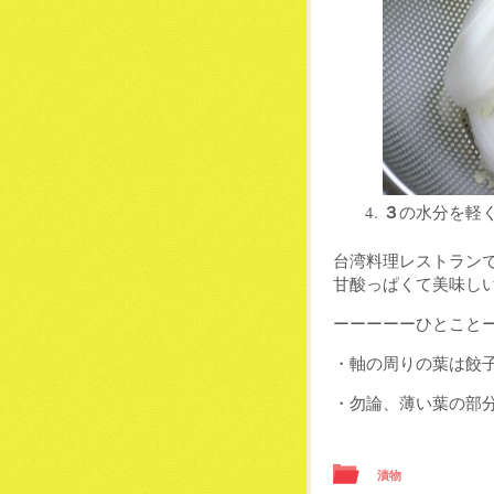
３
の水分を軽
台湾料理レストラン
甘酸っぱくて美味し
ーーーーーひとこと
・軸の周りの葉は餃
・勿論、薄い葉の部
漬物