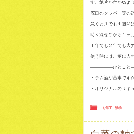
す。紙片が付かぬよ
広口のタッパー等の
急ぐときでも１週間
時々混ぜながら１ヶ
１年でも２年でも大
使う時には、笊に入
—————ひとこと—
・ラム酒が基本です
・オリジナルのリキ
お菓子
漬物