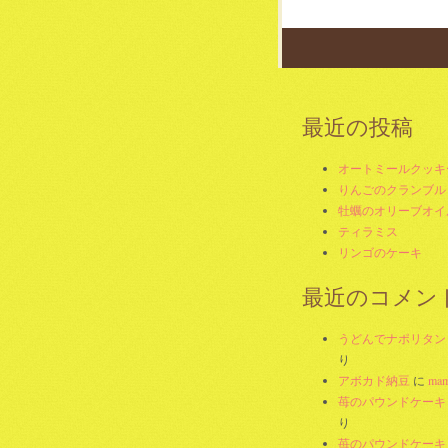
Post navig
最近の投稿
オートミールクッキ
りんごのクランブル
牡蠣のオリーブオイ
ティラミス
リンゴのケーキ
最近のコメン
うどんでナポリタン
り
アボカド納豆
に
mam
苺のパウンドケーキ
り
苺のパウンドケーキ