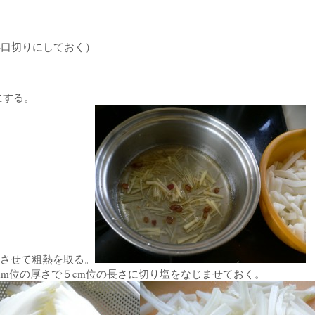
口切りにしておく）
にする。
ちさせて粗熱を取る。
mm位の厚さで５cm位の長さに切り塩をなじませておく。