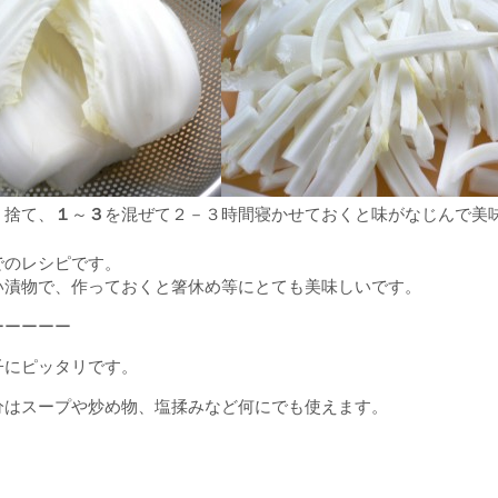
１
３
く捨て、
～
を混ぜて２－３時間寝かせておくと味がなじんで美
でのレシピです。
い漬物で、作っておくと箸休め等にとても美味しいです。
ーーーーー
子にピッタリです。
分はスープや炒め物、塩揉みなど何にでも使えます。