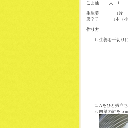
ごま油 大 1
生生姜 1片
唐辛子 1本（小
作り方
生姜を千切り
Aをひと煮立
白菜の軸を５