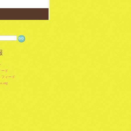
報
ン
ィード
トフィード
s.org